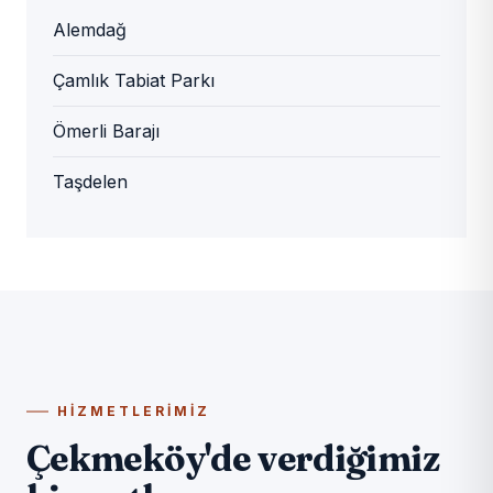
Alemdağ
Çamlık Tabiat Parkı
Ömerli Barajı
Taşdelen
HIZMETLERIMIZ
Çekmeköy
Çekmeköy'de verdiğimiz
Çekmeköy
Çekmeköy Beton Delme
Çekmeköy
Çekmeköy