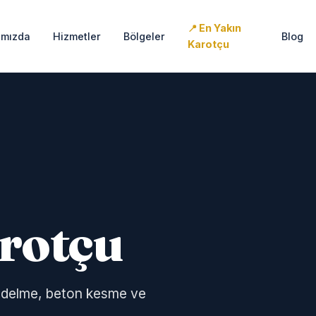
En Yakın
ımızda
Hizmetler
Bölgeler
Blog
Karotçu
rotçu
n delme, beton kesme ve