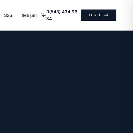
0(543) 434 96
SSS
İletişim
TEKLIF AL
34