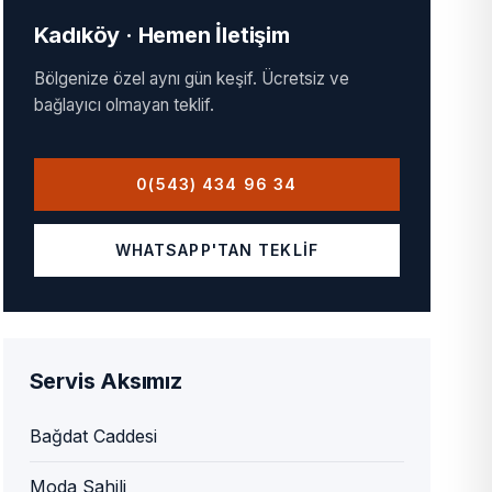
Kadıköy · Hemen İletişim
Bölgenize özel aynı gün keşif. Ücretsiz ve
bağlayıcı olmayan teklif.
0(543) 434 96 34
WHATSAPP'TAN TEKLIF
Servis Aksımız
Bağdat Caddesi
Moda Sahili