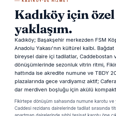
KADIKÖY'DE HIZMET
Kadıköy için özel
yaklaşım.
Kadıköy; Başakşehir merkezden FSM Köp
Anadolu Yakası'nın kültürel kalbi. Bağdat
bireysel daire içi tadilatlar, Caddebosta
dönüşümlerinde sezonluk vitrin ritmi, Fik
hattında ise akredite numune ve TBDY 2018
plazalarında gece vardiyamız aktif; Cafer
dar merdiven boşluğu için akülü kompakt
Fikirtepe dönüşüm sahasında numune karotu ve ye
Caddesi rezidans dairelerinde tadilat sırasında t
apartman dairelerinde sıhhi tesisat karotu öne çı