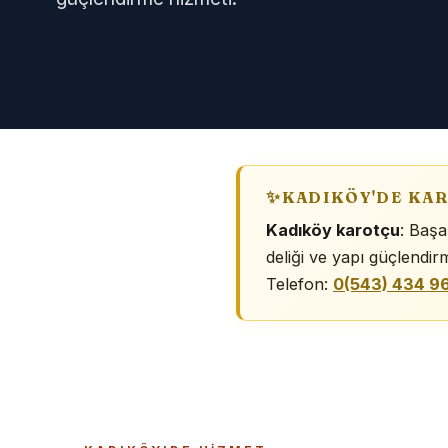
KADIKÖY'DE KAR
Kadıköy karotçu
: Başa
deliği ve yapı güçlendirme
Telefon:
0(543) 434 9