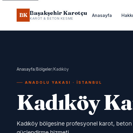
Başakşehir Karotçu
BK
Anasayfa
Hakk
KAROT & BETON KESME
Anasayfa
/
Bölgeler
/
Kadıköy
ANADOLU YAKASI · İSTANBUL
Kadıköy Ka
Kadıköy bölgesine profesyonel karot, beto
güçlendirme hizmeti.