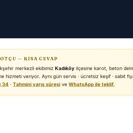
OTÇU — KISA CEVAP
kşehir merkezli ekibimiz
Kadıköy
ilçesine karot, beton del
 hizmeti veriyor. Aynı gün servis · ücretsiz keşif · sabit fiyat
6 34
·
Tahmini varış süresi
ve
WhatsApp ile teklif
.