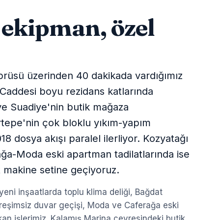
 ekipman, özel
rüsü üzerinden 40 dakikada vardığımız
 Caddesi boyu rezidans katlarında
n ve Suadiye'nin butik mağaza
irtepe'nin çok bloklu yıkım-yapım
 dosya akışı paralel ilerliyor. Kozyatağı
ağa-Moda eski apartman tadilatlarında ise
 makine setine geçiyoruz.
ni inşaatlarda toplu klima deliği, Bağdat
itreşimsiz duvar geçişi, Moda ve Caferağa eski
kan işlerimiz. Kalamış Marina çevresindeki butik