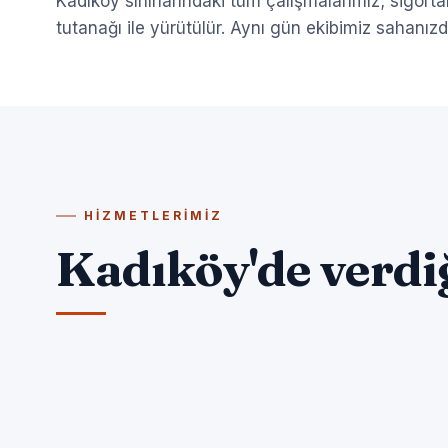
Kadıköy sınırlarındaki tüm çalışmalarımız; sigortal
tutanağı ile yürütülür. Aynı gün ekibimiz sahanızd
HIZMETLERIMIZ
Kadıköy
Kadıköy
Kadıköy Klima Deliği
Kadıköy'de verdi
Kadıköy Beton Delme
Açma
KADIKÖY BETON DELME →
KADIKÖY KLIMA DELIĞI AÇMA →