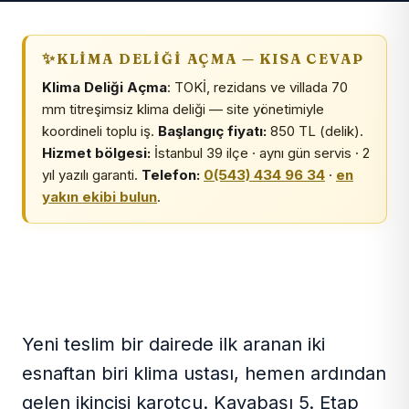
KLIMA DELIĞI AÇMA — KISA CEVAP
Klima Deliği Açma
: TOKİ, rezidans ve villada 70
mm titreşimsiz klima deliği — site yönetimiyle
koordineli toplu iş.
Başlangıç fiyatı:
850 TL (delik).
Hizmet bölgesi:
İstanbul 39 ilçe · aynı gün servis · 2
yıl yazılı garanti.
Telefon:
0(543) 434 96 34
·
en
yakın ekibi bulun
.
Yeni teslim bir dairede ilk aranan iki
esnaftan biri klima ustası, hemen ardından
gelen ikincisi karotçu. Kayabaşı 5. Etap