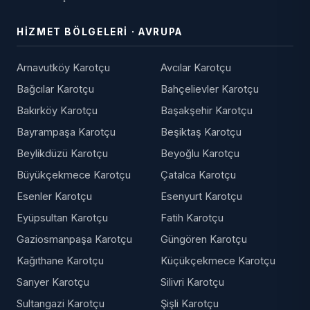
HIZMET BÖLGELERI · AVRUPA
Arnavutköy Karotçu
Avcılar Karotçu
Bağcılar Karotçu
Bahçelievler Karotçu
Bakırköy Karotçu
Başakşehir Karotçu
Bayrampaşa Karotçu
Beşiktaş Karotçu
Beylikdüzü Karotçu
Beyoğlu Karotçu
Büyükçekmece Karotçu
Çatalca Karotçu
Esenler Karotçu
Esenyurt Karotçu
Eyüpsultan Karotçu
Fatih Karotçu
Gaziosmanpaşa Karotçu
Güngören Karotçu
Kağıthane Karotçu
Küçükçekmece Karotçu
Sarıyer Karotçu
Silivri Karotçu
Sultangazi Karotçu
Şişli Karotçu