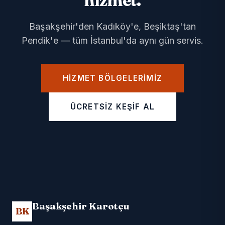
hizmet.
Başakşehir'den Kadıköy'e, Beşiktaş'tan
Pendik'e — tüm İstanbul'da aynı gün servis.
HIZMET BÖLGELERIMIZ
ÜCRETSIZ KEŞIF AL
Başakşehir Karotçu
BK