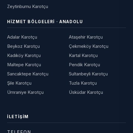
Zeytinburnu Karotçu
HIZMET BÖLGELERI · ANADOLU
Adalar Karotçu
Ataşehir Karotçu
Beykoz Karotçu
Çekmeköy Karotçu
Kadıköy Karotçu
Kartal Karotçu
Maltepe Karotçu
Pendik Karotçu
Sancaktepe Karotçu
Sultanbeyli Karotçu
Şile Karotçu
Tuzla Karotçu
Ümraniye Karotçu
Üsküdar Karotçu
Tüm Bölgeler →
İLETIŞIM
TELEFON